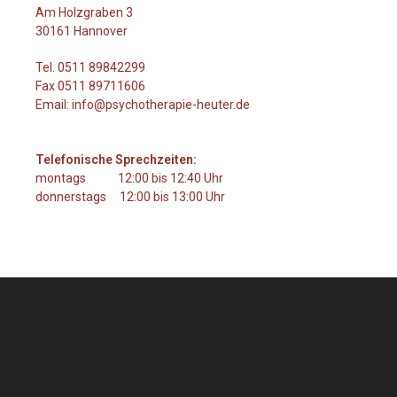
Am Holzgraben 3
30161 Hannover
Tel. 0511 89842299
Fax 0511 89711606
Email: info@psychotherapie-heuter.de
Telefonische Sprechzeiten:
montags 12:00 bis 12:40 Uhr
donnerstags 12:00 bis 13:00 Uhr